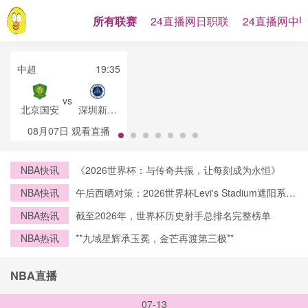
所有联赛
24直播网日职联
24直播网中
中超
19:35
vs
北京国安
深圳新鹏
城
08月07日
观看直播
NBA快讯
《2026世界杯：与传奇共振，让每刻成为永恒》
NBA快讯
午后西晒对策：2026世界杯Levi's Stadium遮阳系统
设计前瞻
NBA热讯
截至2026年，世界杯历史射手总排名完整榜单
NBA热讯
**九域星辉承玉冕，金芒再渡第三极**
NBA直播
07-13