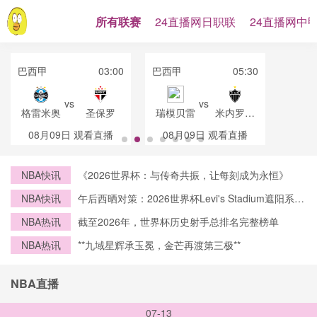
所有联赛
24直播网日职联
24直播网中
巴西甲
03:00
巴西甲
05:30
vs
vs
格雷米奥
圣保罗
瑞模贝雷
米内罗竞
技
08月09日
观看直播
08月09日
观看直播
NBA快讯
《2026世界杯：与传奇共振，让每刻成为永恒》
NBA快讯
午后西晒对策：2026世界杯Levi's Stadium遮阳系统
设计前瞻
NBA热讯
截至2026年，世界杯历史射手总排名完整榜单
NBA热讯
**九域星辉承玉冕，金芒再渡第三极**
NBA直播
07-13