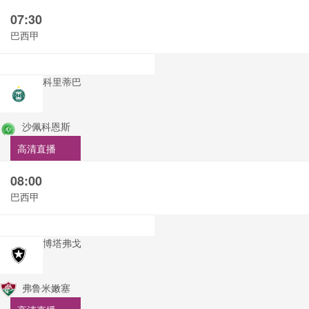
07:30
巴西甲
科里蒂巴
沙佩科恩斯
高清直播
08:00
巴西甲
博塔弗戈
弗鲁米嫩塞