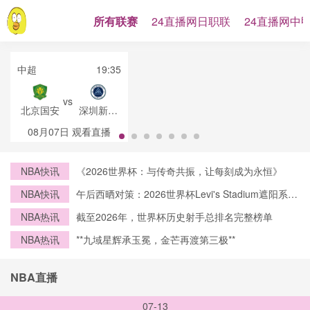
所有联赛
24直播网日职联
24直播网中
中超
19:35
vs
北京国安
深圳新鹏
城
08月07日
观看直播
NBA快讯
《2026世界杯：与传奇共振，让每刻成为永恒》
NBA快讯
午后西晒对策：2026世界杯Levi's Stadium遮阳系统
设计前瞻
NBA热讯
截至2026年，世界杯历史射手总排名完整榜单
NBA热讯
**九域星辉承玉冕，金芒再渡第三极**
NBA直播
07-13