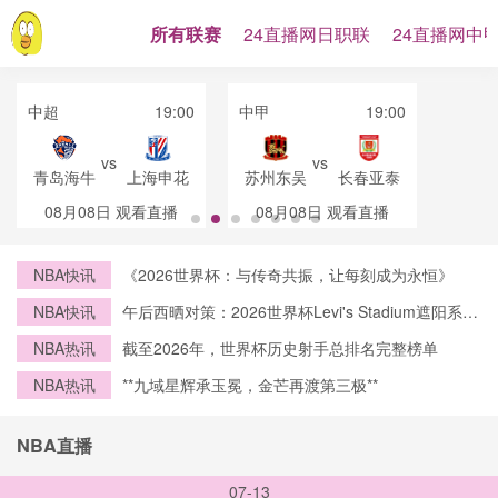
所有联赛
24直播网日职联
24直播网中
中超
19:00
中甲
19:00
vs
vs
青岛海牛
上海申花
苏州东吴
长春亚泰
08月08日
观看直播
08月08日
观看直播
NBA快讯
《2026世界杯：与传奇共振，让每刻成为永恒》
NBA快讯
午后西晒对策：2026世界杯Levi's Stadium遮阳系统
设计前瞻
NBA热讯
截至2026年，世界杯历史射手总排名完整榜单
NBA热讯
**九域星辉承玉冕，金芒再渡第三极**
NBA直播
07-13