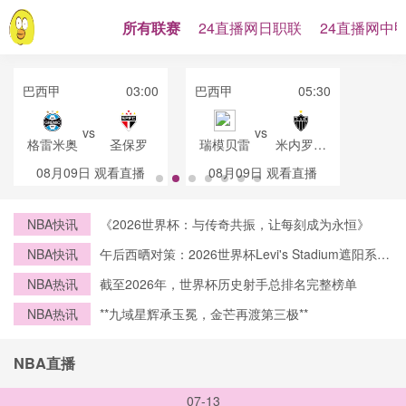
所有联赛
24直播网日职联
24直播网中
巴西甲
03:00
巴西甲
05:30
vs
vs
格雷米奥
圣保罗
瑞模贝雷
米内罗竞
技
08月09日
观看直播
08月09日
观看直播
NBA快讯
《2026世界杯：与传奇共振，让每刻成为永恒》
NBA快讯
午后西晒对策：2026世界杯Levi's Stadium遮阳系统
设计前瞻
NBA热讯
截至2026年，世界杯历史射手总排名完整榜单
NBA热讯
**九域星辉承玉冕，金芒再渡第三极**
NBA直播
07-13