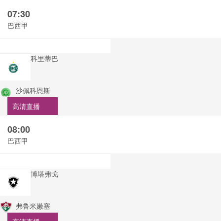
07:30
巴西甲
科里蒂巴
沙佩科恩斯
高清直播
08:00
巴西甲
博塔弗戈
弗鲁米嫩塞